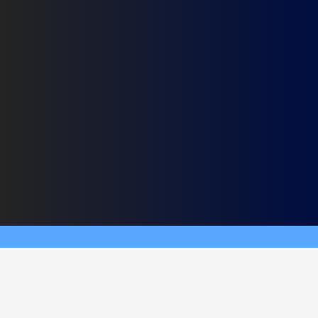
TURNOS ONLINE
A partir de ahora podrás solicitar
TURNOS
en línea.
Ingresando con tu cuenta desde la sección
Tomar
turno
podrás ver los diferentes trámites disponibles.